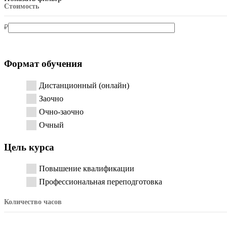
Стоимость
Коррекционная педагогика
₽
Общеобразовательные учреждения
Формат обучения
Психолого-педагогическое сопровождение
Дистанционный (онлайн)
Заочно
Курсы повышения квалификации для воспитателей
Очно-заочно
Очный
Цель курса
Повышение квалификации
Профессиональная переподготовка
Количество часов