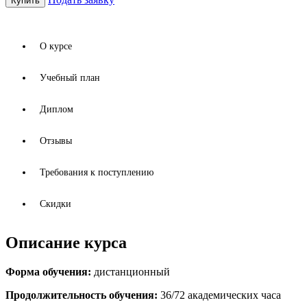
Купить
в
работе
учителя
начальных
О курсе
классов
в
Учебный план
условиях
реализации
ФГОС
Диплом
НОО
quantity
Отзывы
Требования к поступлению
Скидки
Описание курса
Форма обучения:
дистанционный
Продолжительность обучения:
36/72 академических часа