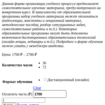
Данная форма организации учебного процесса предполагает
самостоятельное изучение материала, предусмотренного на
конкретном курсе. В зависимости от образовательной
программы набор учебного материала может отличаться
(видеолекции, конспекты и лекционный материал,
методические пособия, разбор ситуационных задач,
самостоятельные работы и т.д.). Некоторые
образовательные программы могут быть дополнены
включением дистанционных образовательных технологий
(онлайн-лекции, вебинары и т.д.). Подробнее о форме обучения
можно узнать у менеджера академии.
Цена:
1700
₽
–
2700
₽
36
Количество часов
72
Дистанционный (онлайн)
Формат обучения
Clear
Оплатить часть (₽)
Логокоррекционные
технологии
Подать заявку