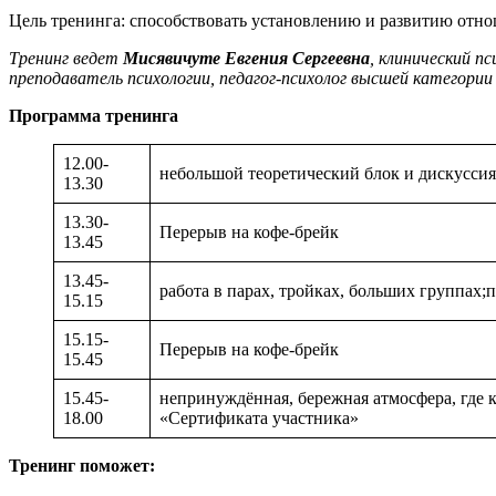
Цель тренинга: способствовать установлению и развитию отно
Тренинг ведет
Мисявичуте Евгения Сергеевна
,
клинический п
преподаватель психологии, педагог-психолог высшей категории
Программа тренинга
12.00-
небольшой теоретический блок и дискуссия
13.30
13.30-
Перерыв на кофе-брейк
13.45
13.45-
работа в парах, тройках, больших группах;
15.15
15.15-
Перерыв на кофе-брейк
15.45
15.45-
непринуждённая, бережная атмосфера, где к
18.00
«Сертификата участника»
Тренинг поможет: