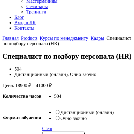
Мастермайнды
Семинары
Тренинги
Блог
Вход в ЛК
Контакты
Главная
Products
Курсы по менеджменту
Кадры
Специалист
по подбору персонала (HR)
Специалист по подбору персонала (HR)
504
Дистанционный (онлайн), Очно-заочно
Цена:
18900
₽
–
41000
₽
Количество часов
504
Дистанционный (онлайн)
Формат обучения
Очно-заочно
Clear