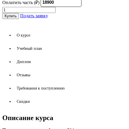
Оплатить часть (₽)
Специалист
по
Подать заявку
Купить
подбору
персонала
(HR)
quantity
О курсе
Учебный план
Диплом
Отзывы
Требования к поступлению
Скидки
Описание курса