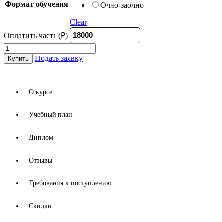
Формат обучения
Очно-заочно
Clear
Оплатить часть (₽)
Педагогическое
образование:
Подать заявку
Купить
педагог-
организатор
quantity
О курсе
Учебный план
Диплом
Отзывы
Требования к поступлению
Скидки