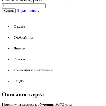
Организация
учебного
Подать заявку
Купить
процесса
и
методика
преподавания
О курсе
информатики
в
Учебный план
начальной
школе
с
Диплом
учетом
требований
Отзывы
ФГОС
НОО
quantity
Требования к поступлению
Скидки
Описание курса
Продолжительность обучения:
36/72 часа