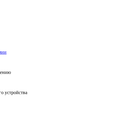
мии
учению
го устройства