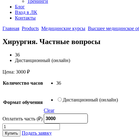
Тренинги
Блог
Вход в ЛК
Контакты
Главная
Products
Медицинские курсы
Высшее медицинское об
Хирургия. Частные вопросы
36
Дистанционный (онлайн)
Цена:
3000
₽
Количество часов
36
Дистанционный (онлайн)
Формат обучения
Clear
Оплатить часть (₽)
Хирургия.
Частные
Подать заявку
Купить
вопросы