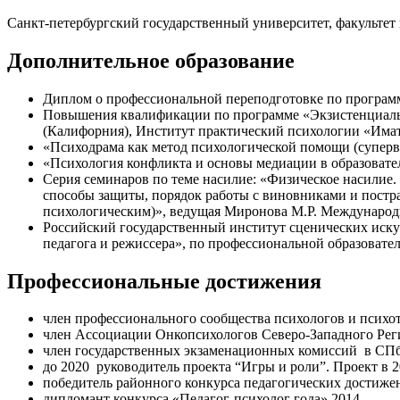
Санкт-петербургский государственный университет, факультет
Дополнительное образование
Диплом о профессиональной переподготовке по програ
Повышения квалификации по программе «Экзистенциальн
(Калифорния), Институт практический психологии «Имат
«Психодрама как метод психологической помощи (суперв
«Психология конфликта и основы медиации в образовате
Серия семинаров по теме насилие: «Физическое насилие.
способы защиты, порядок работы с виновниками и постр
психологическим)», ведущая Миронова М.Р. Международ
Российский государственный институт сценических искус
педагога и режиссера», по профессиональной образовате
Профессиональные достижения
член профессионального сообщества психологов и психо
член Ассоциации Онкопсихологов Северо-Западного Рег
член государственных экзаменационных комиссий в СПбГ
до 2020 руководитель проекта “Игры и роли”. Проект в 
победитель районного конкурса педагогических достиж
дипломант конкурса «Педагог-психолог года»,2014