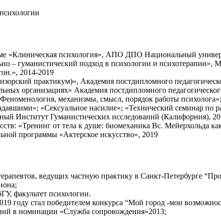
 психологии
мме «Клиническая психология», АПО ДПО Национальный универ
о – гуманистический подход в психологии и психотерапии», 
он.», 2014-2019
изорский практикум)», Академия постдипломного педагогическо
льных организациях» Академия постдипломного педагогического
 Феноменология, механизмы, смысл, порядок работы психолога»
адавшими»; «Сексуальное насилие»; «Технический семинар по ра
ный Институт Гуманистических исследований (Калифорния), 20
ств: «Тренинг от тела к душе: биомеханика Вс. Мейерхольда как
льной программы «Актерское искусство», 2019
терапевтов, ведущих частную практику в Санкт-Петербурге “Пр
иона;
У, факультет психологии.
2019 году стал победителем конкурса “Мой город -мои возможно
ений в номинации «Служба сопровождения»2013;