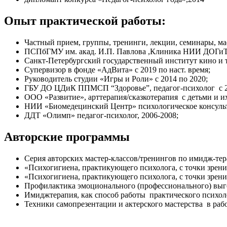
Опыт практической работы:
Частный прием, группы, тренинги, лекции, семинары, мас
ПСПбГМУ им. акад. И.П. Павлова ,Клиника НИИ ДОГиТ им
Санкт-Петербургский государственный институт кино и те
Супервизор в фонде «АдВита» с 2019 по наст. время;
Руководитель студии «Игры и Роли» с 2014 по 2020;
ГБУ ДО ЦДиК ППМСП “Здоровье”, педагог-психолог с 2
ООО «Развитие», арттерапия/сказкотерапия с детьми и и
НИИ «Биомедецинский Центр» психологическое консуль
ДДТ «Олимп» педагог-психолог, 2006-2008;
Авторские программы
Серия авторских мастер-классов/тренингов по имидж-тер
«Психогигиена, практикующего психолога, с точки зрен
«Психогигиена, практикующего психолога, с точки зрен
Профилактика эмоционального (профессионального) выго
Имиджтерапия, как способ работы практического психоло
Техники самопрезентации и актерского мастерства в раб