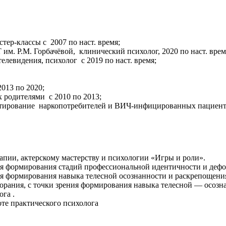
тер-классы с 2007 по наст. время;
. Р.М. Горбачёвой, клинический психолог, 2020 по наст. врем
левидения, психолог с 2019 по наст. время;
013 по 2020;
х родителями с 2010 по 2013;
тирование наркопотребителей и ВИЧ-инфицированных пациентов
апии, актерскому мастерству и психологии «Игры и роли».
ия формирования стадий профессиональной идентичности и деф
ия формирования навыка телесной осознанности и раскрепощени
рания, с точки зрения формирования навыка телесной — осозн
га .
оте практического психолога