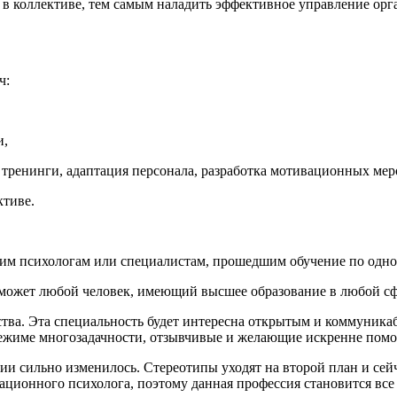
в коллективе, тем самым наладить эффективное управление орг
ч:
и,
 тренинги, адаптация персонала, разработка мотивационных меро
ктиве.
им психологам или специалистам, прошедшим обучение по одно
 может любой человек, имеющий высшее образование в любой сф
тва. Эта специальность будет интересна открытым и коммуника
режиме многозадачности, отзывчивые и желающие искренне помо
сии сильно изменилось. Стереотипы уходят на второй план и се
зационного психолога, поэтому данная профессия становится вс